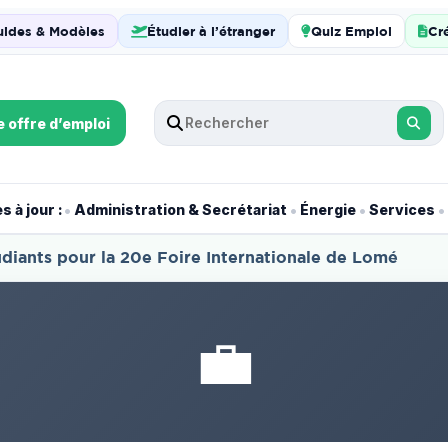
uides & Modèles
Étudier à l’étranger
Quiz Emploi
Cr
e offre d’emploi
•
•
•
•
 à jour :
Administration & Secrétariat
Énergie
Services
diants pour la 20e Foire Internationale de Lomé
💼