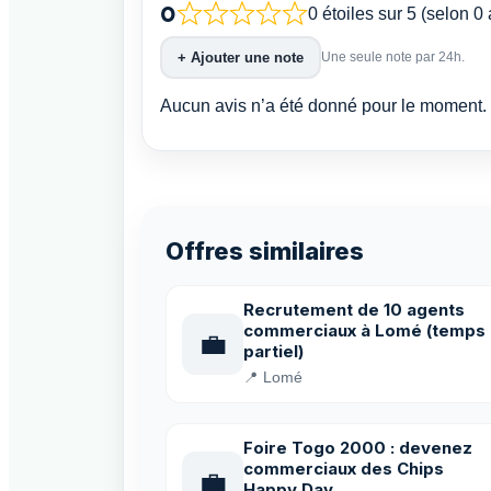
0
0 étoiles sur 5 (selon 0 
+ Ajouter une note
Une seule note par 24h.
Aucun avis n’a été donné pour le moment. 
Offres similaires
Recrutement de 10 agents
commerciaux à Lomé (temps
💼
partiel)
📍 Lomé
Foire Togo 2000 : devenez
commerciaux des Chips
💼
Happy Day