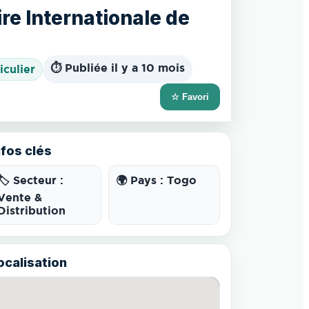
re Internationale de
⏱️ Publiée il y a 10 mois
iculier
☆ Favori
nfos clés
🏷️ Secteur :
🌍 Pays : Togo
Vente &
Distribution
ocalisation