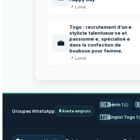
📍 Lomé
Togo : recrutement d’un·e
styliste talentueux·se et
passionné·e, spécialisé·e
💼
dans la confection de
boubous pour femme.
📍 Lomé
🇧🇯

Bénin 1
Groupes WhatsApp
Alerte emplois
🇹🇬
Emploi Togo 1