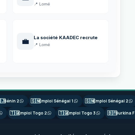
📍 Lomé
La société KAADEC recrute
💼
📍 Lomé
🇯
🇸🇳
🇸🇳
Bénin 2
Emploi Sénégal 1
Emploi Sénégal 2
🇹🇬
🇹🇬
🇧🇫
Emploi Togo 2
Emploi Togo 3
Burkina F