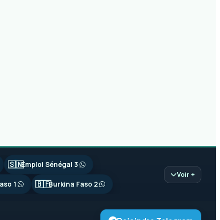
🇸🇳
Emploi Sénégal 3
Voir +
🇧🇫
aso 1
Burkina Faso 2