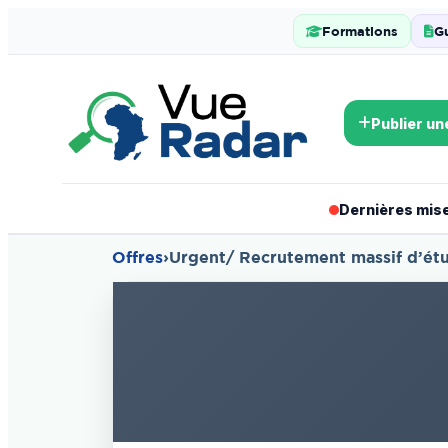
Formations
G
Publier un
Dernières mises
Offres
›
Urgent/ Recrutement massif d’étu