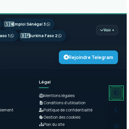
🇸🇳
Emploi Sénégal 3
Voir +
🇧🇫
aso 1
Burkina Faso 2
Rejoindre Telegram
Légal
Mode autom
Mode somb
Mode clair
Mentions légales
Conditions d’utilisation
alement
Politique de confidentialité
Gestion des cookies
Plan du site