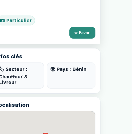
🪪 Particulier
☆ Favori
nfos clés
🏷️ Secteur :
🌍 Pays : Bénin
Chauffeur &
Livreur
ocalisation