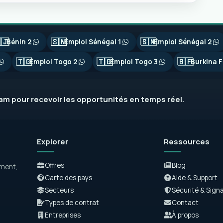
🇯
🇸🇳
🇸🇳
Bénin 2
Emploi Sénégal 1
Emploi Sénégal 2
🇹🇬
🇹🇬
🇧🇫
Emploi Togo 2
Emploi Togo 3
Burkina F
ram
pour recevoir les opportunités en temps réel.
Explorer
Ressources
Offres
Blog
ement,
Carte des pays
Aide & Support
Secteurs
Sécurité & Sign
Types de contrat
Contact
Entreprises
À propos