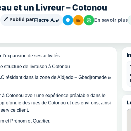
au et un Livreur – Cotonou
🖊️ Publié par
Fiacre A.
En savoir plus
✔️
I
 l’expansion de ses activités :
ne structure de livraison à Cotonou
AC résidant dans la zone de Aïdjedo – Gbedjromede &
ter à Cotonou avoir une expérience préalable dans le
L
pprofondie des rues de Cotonou et des environs, ainsi
service client.
m et Prénom et Quartier.