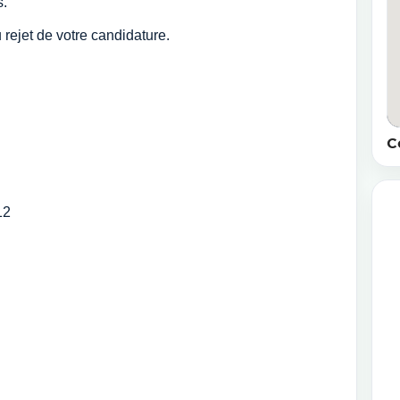
s.
rejet de votre candidature.
C
12