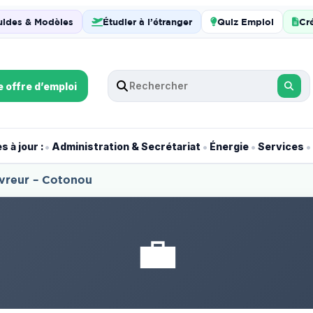
uides & Modèles
Étudier à l’étranger
Quiz Emploi
Cr
e offre d’emploi
•
•
•
•
 à jour :
Administration & Secrétariat
Énergie
Services
ivreur – Cotonou
💼