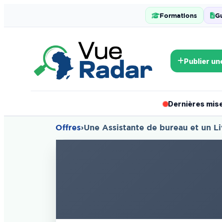
Formations
G
Publier un
Dernières mises
Offres
›
Une Assistante de bureau et un L