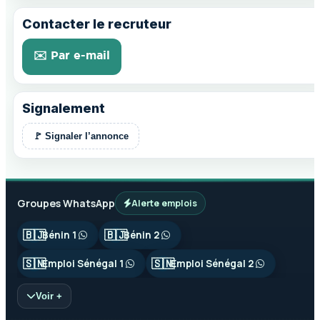
Contacter le recruteur
✉️ Par e-mail
Signalement
🚩 Signaler l’annonce
Groupes WhatsApp
Alerte emplois
🇧🇯
🇧🇯
Bénin 1
Bénin 2
🇸🇳
🇸🇳
Emploi Sénégal 1
Emploi Sénégal 2
Voir +