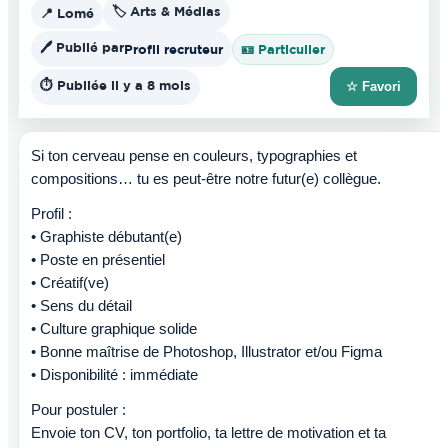
🏷️ Arts & Médias
📍 Lomé
🖊️ Publié par
Profil recruteur
🪪 Particulier
⏱️ Publiée il y a 8 mois
☆ Favori
Si ton cerveau pense en couleurs, typographies et
compositions… tu es peut-être notre futur(e) collègue.
Profil :
• Graphiste débutant(e)
• Poste en présentiel
• Créatif(ve)
• Sens du détail
• Culture graphique solide
• Bonne maîtrise de Photoshop, Illustrator et/ou Figma
• Disponibilité : immédiate
Pour postuler :
Envoie ton CV, ton portfolio, ta lettre de motivation et ta