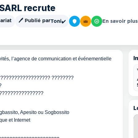
 SARL recrute
ariat
🖊️ Publié par
Toni
En savoir plus
✔️
I
ités, l’agence de communication et événementielle
??????????????????? ????????
?
?????????????????
L
gbassito, Apesito ou Sogbossito
ue et Internet