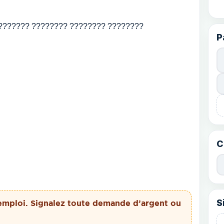
 ???????? ???????? ???????? ????????
P
C
S
emploi. Signalez toute demande d’argent ou