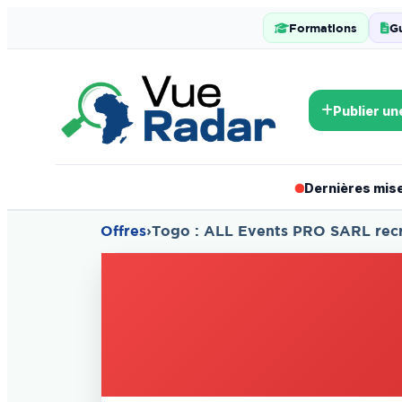
Formations
G
Publier un
Dernières mises
Offres
›
Togo : ALL Events PRO SARL rec