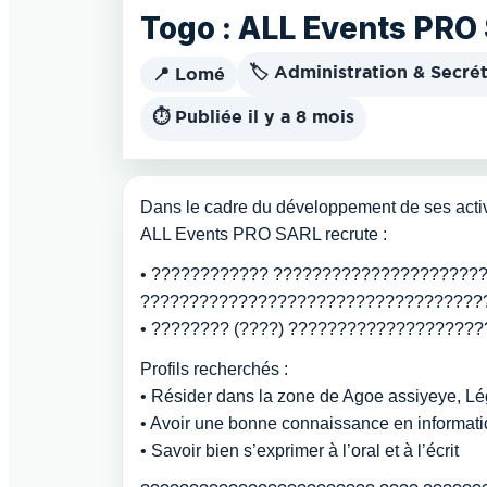
Togo : ALL Events PRO
🏷️ Administration & Secrét
📍 Lomé
⏱️ Publiée il y a 8 mois
Dans le cadre du développement de ses activ
ALL Events PRO SARL recrute :
• ???????????? ?????????????????????
???????????????????????????????????
• ???????? (????) ???????????????????
Profils recherchés :
• Résider dans la zone de Agoe assiyeye, Lé
• Avoir une bonne connaissance en informatiq
• Savoir bien s’exprimer à l’oral et à l’écrit