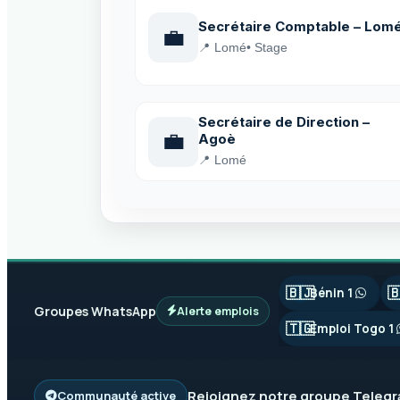
Secrétaire Comptable – Lom
💼
📍 Lomé
• Stage
Secrétaire de Direction –
💼
Agoè
📍 Lomé
🇧🇯

Bénin 1
Groupes WhatsApp
Alerte emplois
🇹🇬
Emploi Togo 1
Rejoignez notre groupe
Teleg
Communauté active