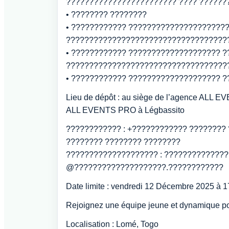
???????????????????????? ???? ??????
• ???????? ????????
• ???????????? ?????????????????????
???????????????????????????????????
• ???????????? ???????????????????? ?
???????????????????????????????????
• ???????????? ???????????????????? 
Lieu de dépôt : au siège de l’agence ALL E
ALL EVENTS PRO à Légbassito
???????????? : +???????????? ????????
???????? ???????? ????????
???????????????????? : ?????????????
@????????????????????.????????????
Date limite : vendredi 12 Décembre 2025 à 
Rejoignez une équipe jeune et dynamique po
Localisation : Lomé, Togo