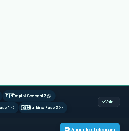
🇸🇳
Emploi Sénégal 3
Voir +
🇧🇫
aso 1
Burkina Faso 2
Rejoindre Telegram