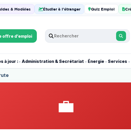
uides & Modèles
Étudier à l’étranger
Quiz Emploi
Cr
e offre d’emploi
•
•
•
•
 à jour :
Administration & Secrétariat
Énergie
Services
rute
💼