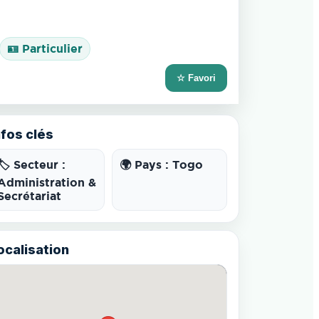
🪪 Particulier
☆ Favori
nfos clés
🏷️ Secteur :
🌍 Pays : Togo
Administration &
Secrétariat
ocalisation