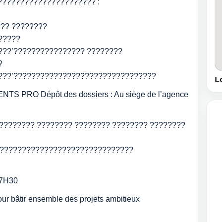
?????????????????????? :
??? ????????
?????
???’???????????????? ????????
?
????’????????????????????????????????
L
VENTS PRO Dépôt des dossiers : Au siège de l’agence
 ???????? ???????? ???????? ???????? ????????
???????????????????????????????
17H30
ur bâtir ensemble des projets ambitieux