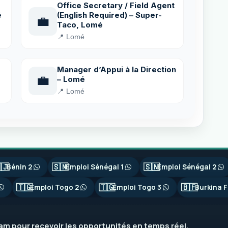
Office Secretary / Field Agent
é
(English Required) – Super-
💼
Taco, Lomé
📍 Lomé
Manager d’Appui à la Direction
💼
– Lomé
📍 Lomé
🇯
🇸🇳
🇸🇳
Bénin 2
Emploi Sénégal 1
Emploi Sénégal 2
🇹🇬
🇹🇬
🇧🇫
Emploi Togo 2
Emploi Togo 3
Burkina F
ram
pour recevoir les opportunités en temps réel.