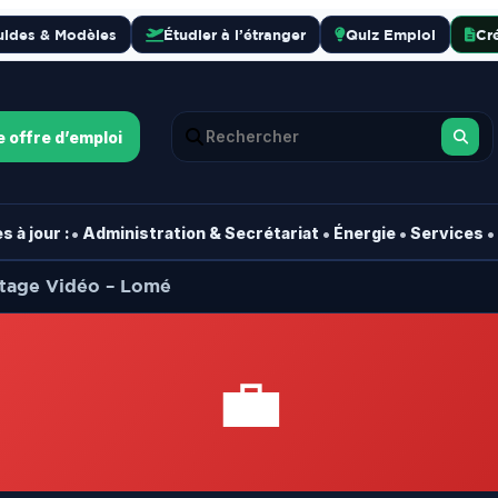
uides & Modèles
Étudier à l’étranger
Quiz Emploi
Cr
e offre d’emploi
•
•
•
•
 à jour :
Administration & Secrétariat
Énergie
Services
ntage Vidéo – Lomé
💼