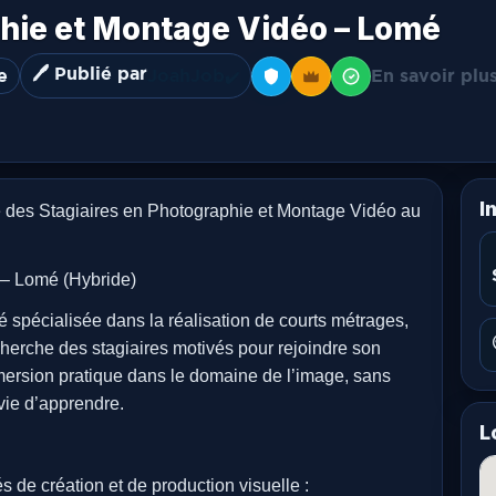
phie et Montage Vidéo – Lomé
🖊️ Publié par
e
JoahJob
En savoir plu
✔️
I
 Stagiaires en Photographie et Montage Vidéo au
 – Lomé (Hybride)
ialisée dans la réalisation de courts métrages,
herche des stagiaires motivés pour rejoindre son
ersion pratique dans le domaine de l’image, sans
vie d’apprendre.
L
és de création et de production visuelle :