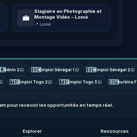
Stagiaire en Photographie et
💼
Montage Vidéo – Lomé
📍 Lomé
🇯
🇸🇳
🇸🇳
Bénin 2
Emploi Sénégal 1
Emploi Sénégal 2
🇹🇬
🇹🇬
🇧🇫
Emploi Togo 2
Emploi Togo 3
Burkina F
ram
pour recevoir les opportunités en temps réel.
Explorer
Ressources