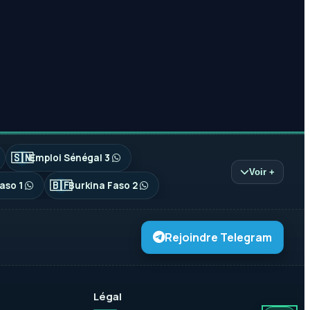
🇸🇳
Emploi Sénégal 3
Voir +
🇧🇫
aso 1
Burkina Faso 2
Rejoindre Telegram
Légal