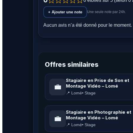
0
0 étoiles sur 5 (selon 0 
+ Ajouter une note
Une seule note par 24h.
Aucun avis n’a été donné pour le moment. 
Offres similaires
Stagiaire en Prise de Son et
💼
Montage Vidéo – Lomé
📍 Lomé
• Stage
Stagiaire en Photographie et
💼
Montage Vidéo – Lomé
📍 Lomé
• Stage