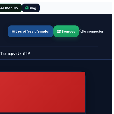
éer mon CV
Blog
Les offres d’emploi
Bourses
Se connecter
•
Transport
BTP