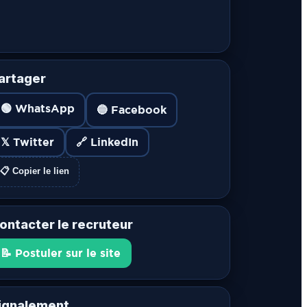
artager
🟢 WhatsApp
🔵 Facebook
𝕏 Twitter
🔗 LinkedIn
📋 Copier le lien
ontacter le recruteur
📝 Postuler sur le site
ignalement