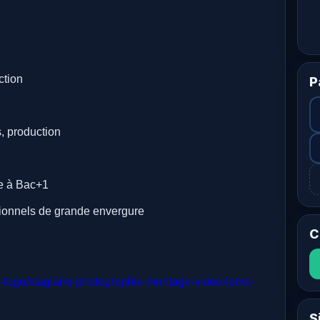
ction
P
, production
ge à Bac+1
ssionnels de grande envergure
C
oi-togo/stagiaire-photographie-montage-video-lome-
S