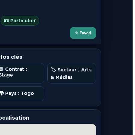
s
🪪 Particulier
☆ Favori
nfos clés
📄 Contrat :
🏷️ Secteur : Arts
Stage
& Médias
🌍 Pays : Togo
ocalisation