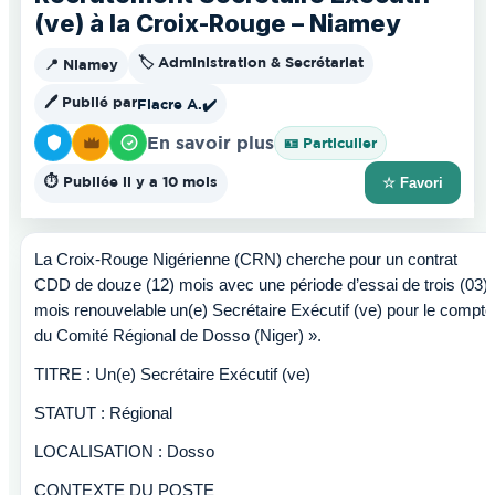
(ve) à la Croix-Rouge – Niamey
🏷️ Administration & Secrétariat
📍 Niamey
🖊️ Publié par
Fiacre A.
✔️
En savoir plus
🪪 Particulier
⏱️ Publiée il y a 10 mois
☆ Favori
La Croix-Rouge Nigérienne (CRN) cherche pour un contrat
CDD de douze (12) mois avec une période d’essai de trois (03)
mois renouvelable un(e) Secrétaire Exécutif (ve) pour le compte
du Comité Régional de Dosso (Niger) ».
TITRE : Un(e) Secrétaire Exécutif (ve)
STATUT : Régional
LOCALISATION : Dosso
CONTEXTE DU POSTE