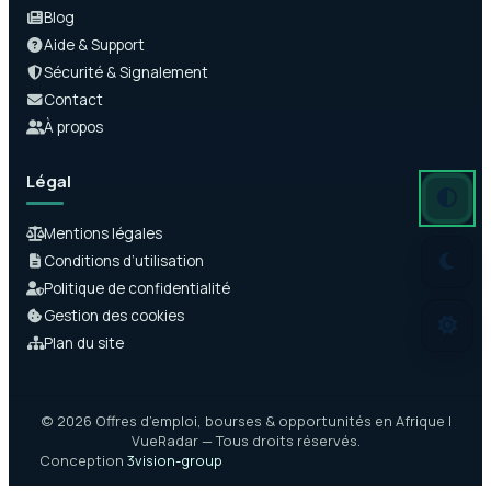
Blog
Aide & Support
Sécurité & Signalement
Contact
À propos
Légal
Mode auto
Mode somb
Mode clair
Mentions légales
Conditions d’utilisation
Politique de confidentialité
Gestion des cookies
Plan du site
© 2026 Offres d’emploi, bourses & opportunités en Afrique |
VueRadar — Tous droits réservés.
Conception
3vision-group