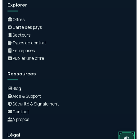
Explorer
Offres
Carte des pays
Secteurs
Types de contrat
Entreprises
Publier une offre
Ressources
Blog
Aide & Support
Sécurité & Signalement
Contact
À propos
Légal
Mode auto
Mode somb
Mode clair