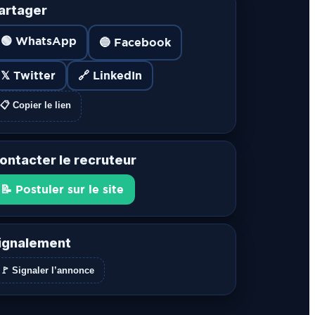
artager
🟢 WhatsApp
🔵 Facebook
𝕏 Twitter
🔗 LinkedIn
📋 Copier le lien
ontacter le recruteur
📝 Postuler sur le site
ignalement
🚩 Signaler l’annonce