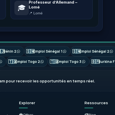
Professeur d’Allemand –
🎓
Lomé
📍 Lomé
🇯
🇸🇳
🇸🇳
Bénin 2
Emploi Sénégal 1
Emploi Sénégal 2
🇹🇬
🇹🇬
🇧🇫
Emploi Togo 2
Emploi Togo 3
Burkina F
ram
pour recevoir les opportunités en temps réel.
Explorer
Ressources