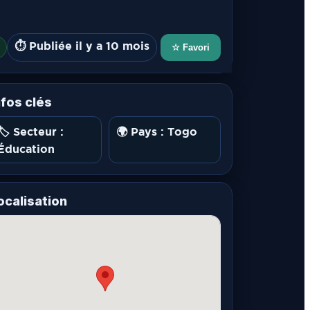
⏱️ Publiée il y a 10 mois
☆ Favori
nfos clés
🏷️ Secteur :
🌍 Pays : Togo
Éducation
ocalisation