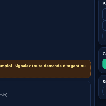
P
C
emploi. Signalez toute demande d’argent ou
S
avis)