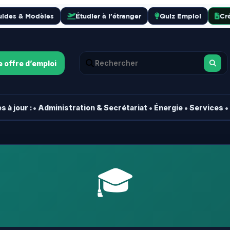
uides & Modèles
Étudier à l’étranger
Quiz Emploi
Cr
e offre d’emploi
•
•
•
•
 à jour :
Administration & Secrétariat
Énergie
Services
🎓