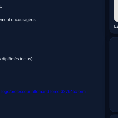
s.
èrement encouragées.
L
 diplômés inclus)
oi-togo/professeur-allemand-lome-327645#form-