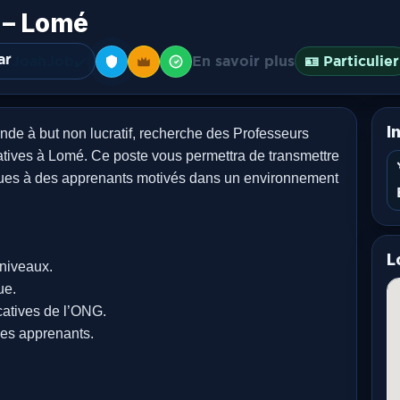
 – Lomé
ar
JoahJob
En savoir plus
🪪 Particulier
✔️
I
à but non lucratif, recherche des Professeurs
atives à Lomé. Ce poste vous permettra de transmettre
ues à des apprenants motivés dans un environnement
L
 niveaux.
ue.
ucatives de l’ONG.
des apprenants.