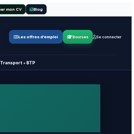
éer mon CV
Blog
Les offres d’emploi
Bourses
Se connecter
•
Transport
BTP