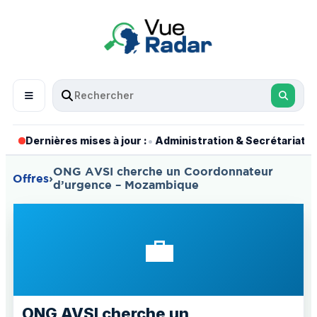
•
•
Dernières mises à jour :
Administration & Secrétariat
ONG AVSI cherche un Coordonnateur
Offres
›
d’urgence – Mozambique
💼
ONG AVSI cherche un