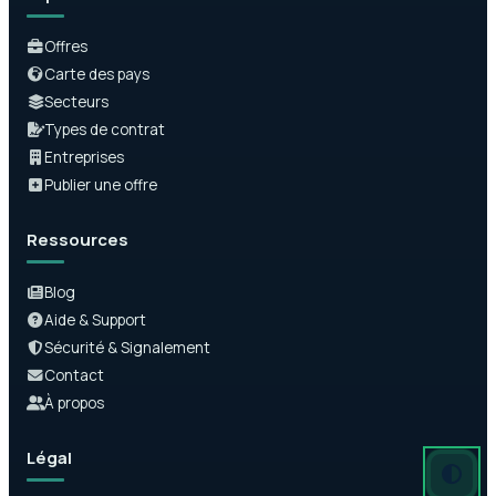
Offres
Carte des pays
Secteurs
Types de contrat
Entreprises
Publier une offre
Ressources
Blog
Aide & Support
Sécurité & Signalement
Contact
À propos
Légal
Mode auto
Mode somb
Mode clair