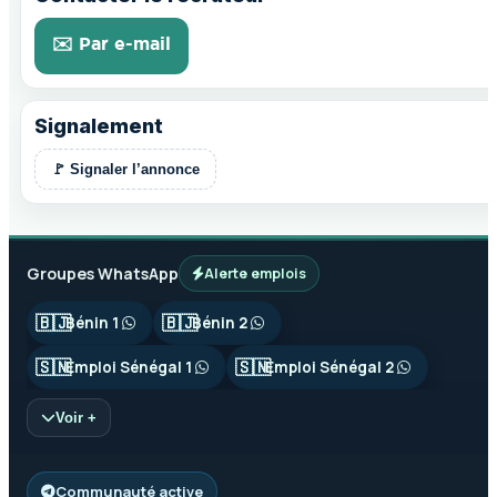
✉️ Par e-mail
Signalement
🚩 Signaler l’annonce
Groupes WhatsApp
Alerte emplois
🇧🇯
🇧🇯
Bénin 1
Bénin 2
🇸🇳
🇸🇳
Emploi Sénégal 1
Emploi Sénégal 2
Voir +
Communauté active