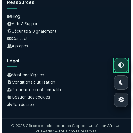
Ressources
Blog
Aide & Support
Sécurité & Signalement
Contact
À propos
Légal
Mode auto
Mode somb
Mode clair
Mentions légales
Conditions d’utilisation
Politique de confidentialité
Gestion des cookies
Plan du site
© 2026 Offres d’emploi, bourses & opportunités en Afrique |
VueRadar — Tous droits réservés.