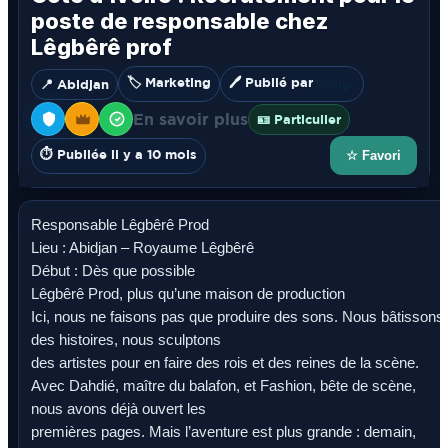
poste de responsable chez
Lêgbêrê prof
🏷️ Marketing
🖊️ Publié par
📍 Abidjan
Toni
✔️
En savoir plus
🪪 Particulier
⏱️ Publiée il y a 10 mois
☆ Favori
Responsable Lêgbêrê Prod
Lieu : Abidjan – Royaume Lêgbêrê
Début : Dès que possible
Lêgbêrê Prod, plus qu’une maison de production
Ici, nous ne faisons pas que produire des sons. Nous bâtissons
des histoires, nous sculptons
des artistes pour en faire des rois et des reines de la scène.
Avec Dahdié, maître du balafon, et Fashion, bête de scène,
nous avons déjà ouvert les
premières pages. Mais l’aventure est plus grande : demain,