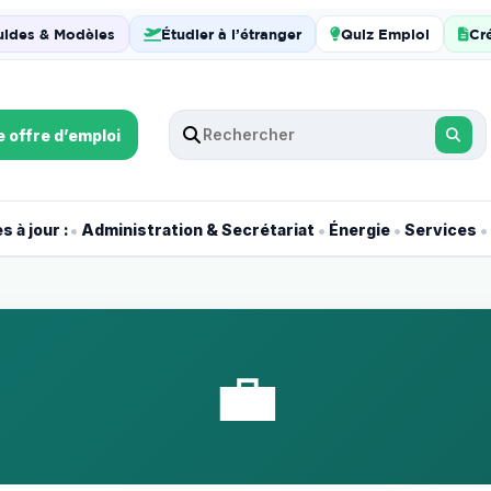
uides & Modèles
Étudier à l’étranger
Quiz Emploi
Cr
e offre d’emploi
•
•
•
•
 à jour :
Administration & Secrétariat
Énergie
Services
💼