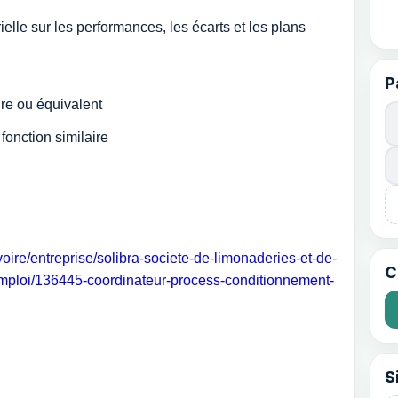
ielle sur les performances, les écarts et les plans
P
re ou équivalent
fonction similaire
oire/entreprise/solibra-societe-de-limonaderies-et-de-
C
-emploi/136445-coordinateur-process-conditionnement-
S