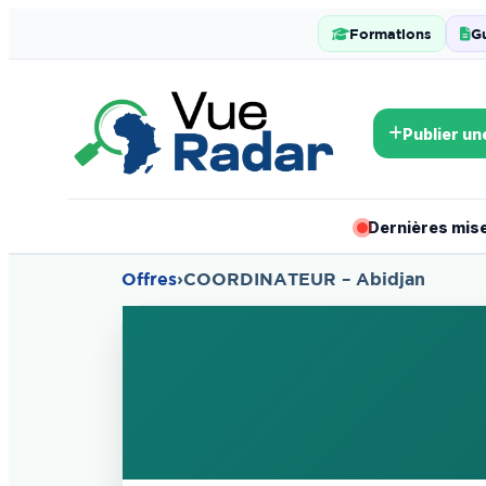
Formations
G
Publier un
Dernières mises
Offres
›
COORDINATEUR – Abidjan