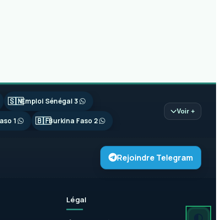
🇸🇳
Emploi Sénégal 3
Voir +
🇧🇫
aso 1
Burkina Faso 2
Rejoindre Telegram
Légal
Mode autom
Mode somb
Mode clair