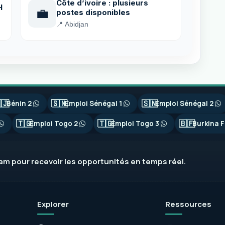
Côte d’ivoire : plusieurs
H
💼
postes disponibles
📍 Abidjan
🇯
🇸🇳
🇸🇳
Bénin 2
Emploi Sénégal 1
Emploi Sénégal 2
🇹🇬
🇹🇬
🇧🇫
Emploi Togo 2
Emploi Togo 3
Burkina F
ram
pour recevoir les opportunités en temps réel.
Explorer
Ressources