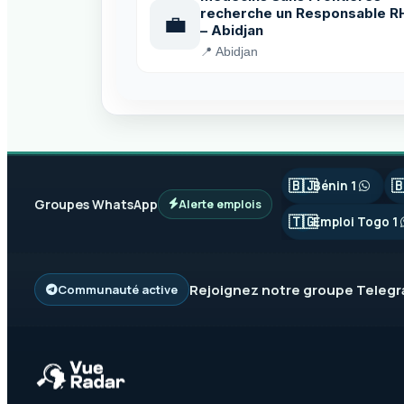
recherche un Responsable R
💼
– Abidjan
📍 Abidjan
🇧🇯

Bénin 1
Groupes WhatsApp
Alerte emplois
🇹🇬
Emploi Togo 1
Rejoignez notre groupe
Teleg
Communauté active