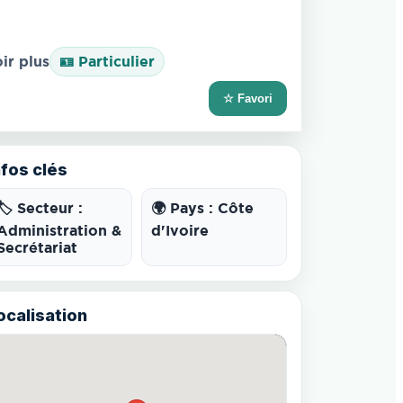
ir plus
🪪 Particulier
☆ Favori
nfos clés
🏷️ Secteur :
🌍 Pays : Côte
Administration &
d'Ivoire
Secrétariat
ocalisation