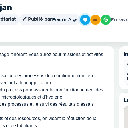
jan
étariat
🖊️ Publié par
Fiacre A.
En savo
✔️
I
ge Itinérant, vous aurez pour missions et activités :
monisation des processus de conditionnement, en
eillant à leur application.
é du process pour assurer le bon fonctionnement des
 microbiologiques et d’hygiène.
L
 des processus et le suivi des résultats d’essais
ts et des ressources, en visant la réduction de la
s et de lubrifiants.