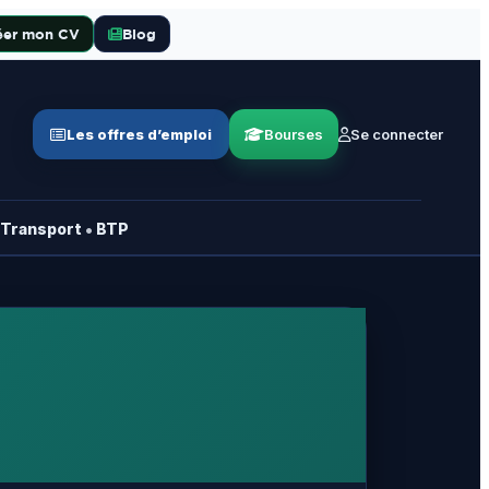
éer mon CV
Blog
Les offres d’emploi
Bourses
Se connecter
•
Transport
BTP