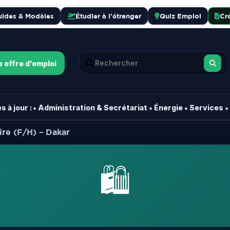
uides & Modèles
Étudier à l’étranger
Quiz Emploi
Cr
e offre d’emploi
•
•
•
•
 à jour :
Administration & Secrétariat
Énergie
Services
re (F/H) – Dakar
🛍️