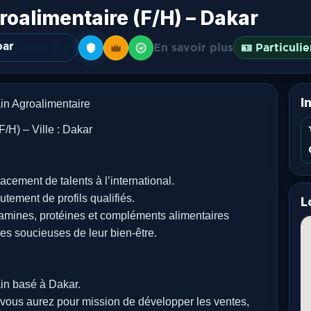
oalimentaire (F/H) – Dakar
par
Junior R
En savoir plus
🪪 Particulie
✔️
I
in Agroalimentaire
/H) – Ville : Dakar
ment de talents à l’international.
tement de profils qualifiés.
L
tamines, protéines et compléments alimentaires
nes soucieuses de leur bien-être.
in basé à Dakar.
 vous aurez pour mission de développer les ventes,