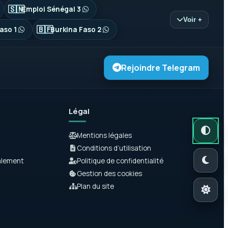
🇸🇳
Emploi Sénégal 3
Voir +
🇧🇫
aso 1
Burkina Faso 2
Rejoindre Telegram
Légal
Mode autom
Mode somb
Mode clair
Mentions légales
Conditions d’utilisation
alement
Politique de confidentialité
Gestion des cookies
Plan du site