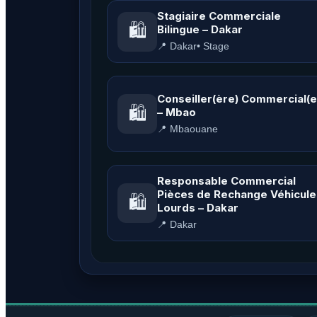
Stagiaire Commerciale
🛍️
Bilingue – Dakar
📍 Dakar
• Stage
Conseiller(ère) Commercial(e
🛍️
– Mbao
📍 Mbaouane
Responsable Commercial
Pièces de Rechange Véhicule
🛍️
Lourds – Dakar
📍 Dakar