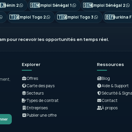
🇯
🇸🇳
🇸🇳
Bénin 2
Emploi Sénégal 1
Emploi Sénégal 2
🇹🇬
🇹🇬
🇧🇫
Emploi Togo 2
Emploi Togo 3
Burkina F
ram
pour recevoir les opportunités en temps réel.
Explorer
Ressources
Offres
Blog
ement,
Carte des pays
Aide & Support
Secteurs
Sécurité & Sign
Types de contrat
Contact
Entreprises
À propos
Publier une offre
nner