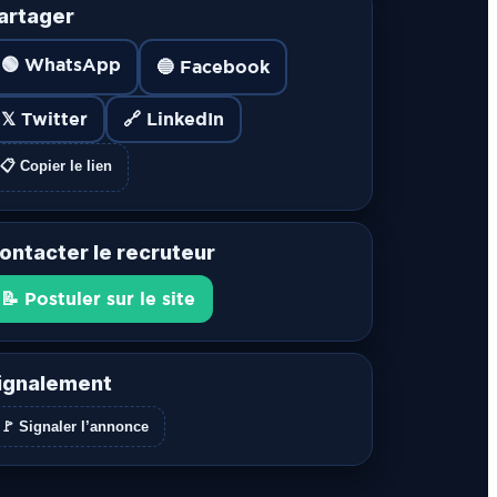
artager
🟢 WhatsApp
🔵 Facebook
𝕏 Twitter
🔗 LinkedIn
📋 Copier le lien
ontacter le recruteur
📝 Postuler sur le site
ignalement
🚩 Signaler l’annonce