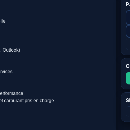
P
lle
, Outlook)
C
ervices
 performance
S
et carburant pris en charge