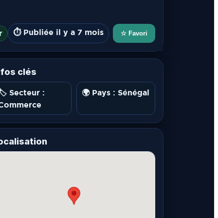
⏱️ Publiée il y a 7 mois
r
☆ Favori
nfos clés
🏷️ Secteur :
🌍 Pays : Sénégal
Commerce
ocalisation