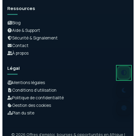
Ressources
Blog
Aide & Support
Sécurité & Signalement
Contact
À propos
Légal
Mode auto
Mode somb
Mode clair
Mentions légales
Conditions d’utilisation
Politique de confidentialité
Gestion des cookies
Plan du site
© 2026 Offres d’emploi, bourses & opportunités en Afrique |