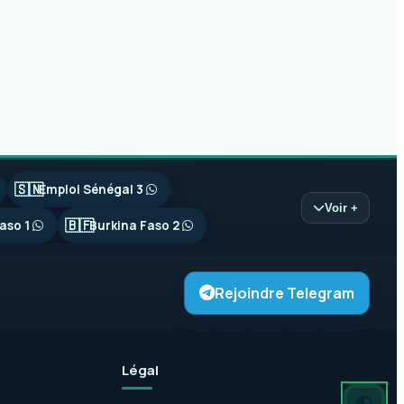
🇸🇳
Emploi Sénégal 3
Voir +
🇧🇫
aso 1
Burkina Faso 2
Rejoindre Telegram
Légal
Mode autom
Mode somb
Mode clair