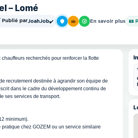
el – Lomé
️ Publié par
JoahJob
En savoir plus
🪪 
✔️
I
auffeurs recherchés pour renforcer la flotte
recrutement destinée à agrandir son équipe de
’inscrit dans le cadre du développement continu de
 de ses services de transport.
L
 12 minimum).
ne pratique chez GOZEM ou un service similaire