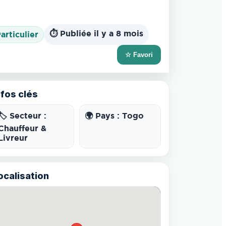
⏱️ Publiée il y a 8 mois
Particulier
☆ Favori
nfos clés
🏷️ Secteur :
🌍 Pays : Togo
Chauffeur &
Livreur
ocalisation