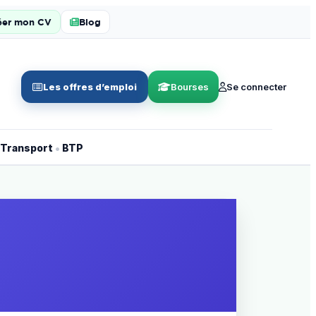
éer mon CV
Blog
Les offres d’emploi
Bourses
Se connecter
•
Transport
BTP