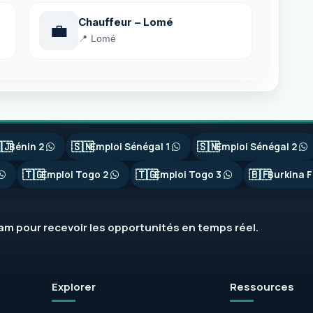
Chauffeur – Lomé
💼
📍 Lomé
🇯
🇸🇳
🇸🇳
Bénin 2
Emploi Sénégal 1
Emploi Sénégal 2
🇹🇬
🇹🇬
🇧🇫
Emploi Togo 2
Emploi Togo 3
Burkina F
ram
pour recevoir les opportunités en temps réel.
Explorer
Ressources