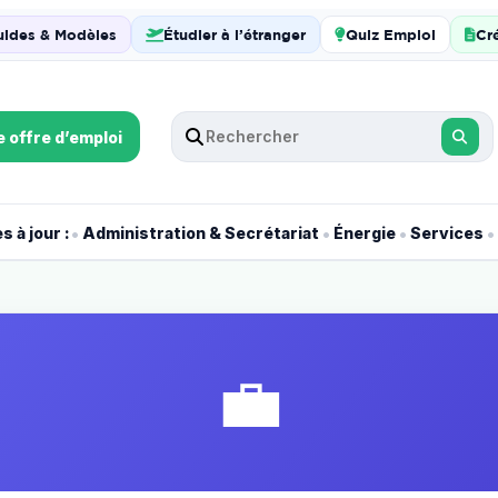
uides & Modèles
Étudier à l’étranger
Quiz Emploi
Cr
e offre d’emploi
•
•
•
•
 à jour :
Administration & Secrétariat
Énergie
Services
💼