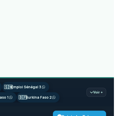
🇸🇳
Emploi Sénégal 3
Voir +
🇧🇫
aso 1
Burkina Faso 2