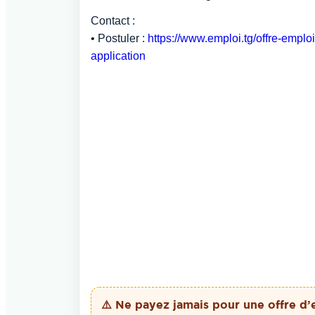
Contact :
• Postuler :
https://www.emploi.tg/offre-empl
application
⚠️ Ne payez
jamais
pour une offre d’