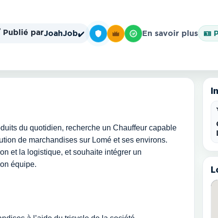
️ Publié par
JoahJob
En savoir plus
🪪 
✔️
I
duits du quotidien, recherche un Chauffeur capable
ibution de marchandises sur Lomé et ses environs.
on et la logistique, et souhaite intégrer un
son équipe.
L