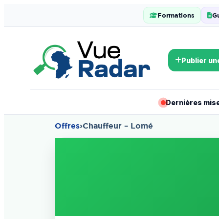
Formations
G
Publier un
Dernières mises
Offres
›
Chauffeur – Lomé