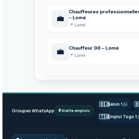
Chauffeures professionnelle
💼
– Lomé
📍 Lomé
Chauffeur (H) – Lomé
💼
📍 Lomé
🇧🇯

Bénin 1
Groupes WhatsApp
Alerte emplois
🇹🇬
Emploi Togo 1