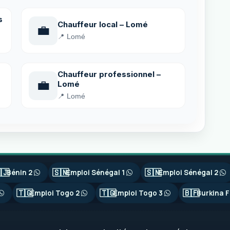
s
Chauffeur local – Lomé
💼
📍 Lomé
Chauffeur professionnel –
💼
Lomé
📍 Lomé
🇯
🇸🇳
🇸🇳
Bénin 2
Emploi Sénégal 1
Emploi Sénégal 2
🇹🇬
🇹🇬
🇧🇫
Emploi Togo 2
Emploi Togo 3
Burkina F