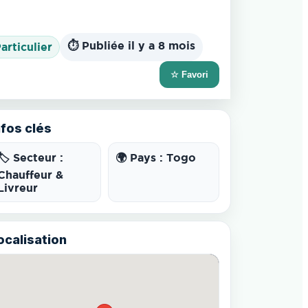
⏱️ Publiée il y a 8 mois
Particulier
☆ Favori
nfos clés
🏷️ Secteur :
🌍 Pays : Togo
Chauffeur &
Livreur
ocalisation