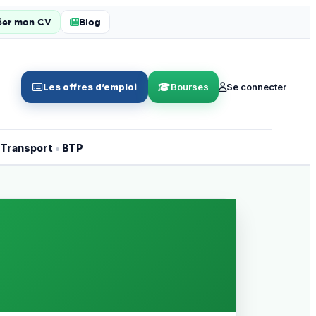
éer mon CV
Blog
Les offres d’emploi
Bourses
Se connecter
•
Transport
BTP