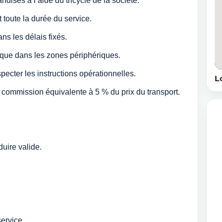
ndises à l’aide du tricycle de la société.
 toute la durée du service.
ns les délais fixés.
i que dans les zones périphériques.
specter les instructions opérationnelles.
L
 commission équivalente à 5 % du prix du transport.
uire valide.
ervice.