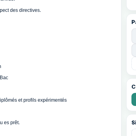
pect des directives.
P
n
 Bac
C
iplômés et profils expérimentés
S
u es prêt.