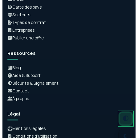
Carte des pays
Secteurs
Types de contrat
Entreprises
Publier une offre
Ressources
Blog
Aide & Support
Sécurité & Signalement
Contact
À propos
Légal
Mode auto
Mode somb
Mode clair
Mentions légales
Conditions d’utilisation