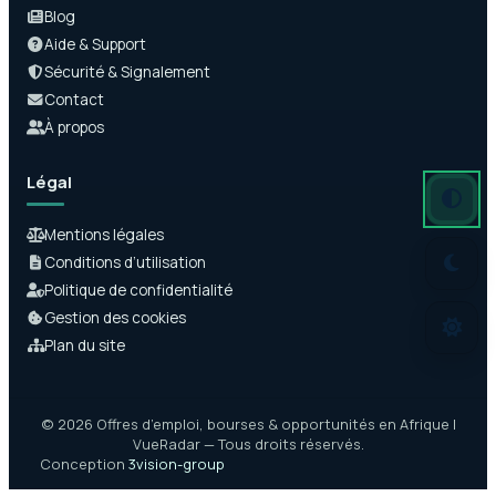
Blog
Aide & Support
Sécurité & Signalement
Contact
À propos
Légal
Mode auto
Mode somb
Mode clair
Mentions légales
Conditions d’utilisation
Politique de confidentialité
Gestion des cookies
Plan du site
© 2026 Offres d’emploi, bourses & opportunités en Afrique |
VueRadar — Tous droits réservés.
Conception
3vision-group