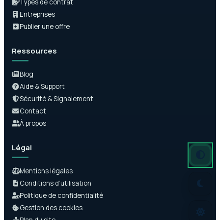
Types de contrat
Entreprises
Publier une offre
Ressources
Blog
Aide & Support
Sécurité & Signalement
Contact
À propos
Légal
Mode auto
Mode somb
Mode clair
Mentions légales
Conditions d’utilisation
Politique de confidentialité
Gestion des cookies