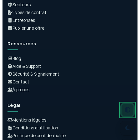
Secteurs
Types de contrat
Entreprises
Publier une offre
Ressources
Blog
Aide & Support
Sécurité & Signalement
Contact
À propos
Légal
Mode auto
Mode somb
Mode clair
Mentions légales
Conditions d’utilisation
Politique de confidentialité