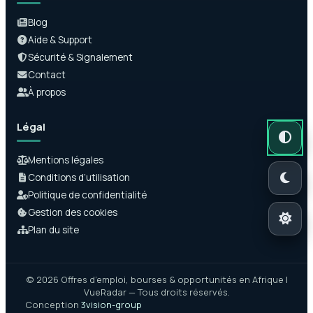
Blog
Aide & Support
Sécurité & Signalement
Contact
À propos
Légal
Mode auto
Mode somb
Mode clair
Mentions légales
Conditions d’utilisation
Politique de confidentialité
Gestion des cookies
Plan du site
© 2026 Offres d’emploi, bourses & opportunités en Afrique |
VueRadar — Tous droits réservés.
Conception
3vision-group