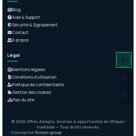
Blog
Aide & Support
Sécurité & Signalement
Contact
À propos
Légal
Mode auto
Mode somb
Mode clair
Mentions légales
Conditions d’utilisation
Politique de confidentialité
Gestion des cookies
Plan du site
© 2026 Offres d’emploi, bourses & opportunités en Afrique |
VueRadar — Tous droits réservés.
Conception
3vision-group