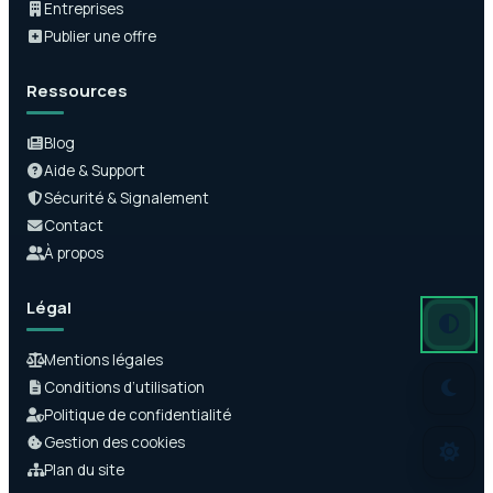
Entreprises
Publier une offre
Ressources
Blog
Aide & Support
Sécurité & Signalement
Contact
À propos
Légal
Mode auto
Mode somb
Mode clair
Mentions légales
Conditions d’utilisation
Politique de confidentialité
Gestion des cookies
Plan du site